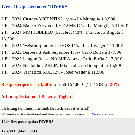
12er - Restpostenpaket "DIVERS"
2 Fl. 2024 Custoza VICENTINI
- Le Muraglie á 8,90€
12,5
%
2 Fl. 2024 Bianco Frizzante LE DAME
- Le Muraglie á 11,50€
12
%
2 Fl. 2024 MOTTOBELLO (Erbaluce)
- Francesco Brigatti á
13
%
13,50€
2 Fl. 2024 Weissburgunder LITHOS
- Josef Weger á 11,90€
13
%
1 Fl. 2022 Barbera d´Asti Superiore
- Carlo Boffa á 17,90€
15
%
1 Fl. 2022 Langhe Rosso NA MIRA
- Carlo Boffa á 17,90€
14
%
1 Fl. 2022 Nebbiolo CARLIN
- Gilberto Boniperti á 15,90€
13
%
1 Fl. 2024 Vernatsch KOL
- Josef Weger á 11,50€
12
%
Restpostenpreis: 123,50 €
anstatt 154,80 €
-20%
(1 l =15,00
€)
Achtung: Es ist nur 1 Paket verfügbar!
Lieferung frei Haus innerhalb Deutschlands (Festland)
Versand ins Ausland und auf deutsche Inseln zuzüglich
Versandkosten
12er-Restpostenpaket DIVERS
123,50 €
(MwSt. Inkl.)