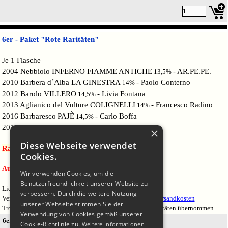
6er - Paket "Rote Raritäten"
Je 1 Flasche
2004 Nebbiolo INFERNO FIAMME ANTICHE
- AR.PE.PE.
13,5
%
2010 Barbera d´Alba LA GINESTRA
- Paolo Conterno
14
%
2012 Barolo VILLERO
- Livia Fontana
14,5
%
2013 Aglianico del Vulture COLIGNELLI
- Francesco Radino
14
%
2016 Barbaresco
PAJÈ
- Carlo Boffa
14,5
%
2017 Barolo ZINZASCO
- Diego Morra
14,5
%
×
Diese Webseite verwendet
Raritätenpreis: 219,00 €
(1 l =48,66
€)
Cookies.
Ausverkauft!
Wir verwenden Cookies, um die
Benutzerfreundlichkeit unserer Website zu
Lieferung frei Haus innerhalb Deutschlands (Festland)
verbessern. Durch die weitere Nutzung
Versand ins Ausland und auf deutsche Inseln zuzüglich
Versandkosten
unserer Webseite stimmen Sie der
Trotz fachgerechter Lagerung wird keine Garantie bei Raritäten übernommen
Verwendung von Cookies gemäß unserer
6er-Paket ROTE RARITÄTEN
Cookie-Richtlinie zu.
Weitere Informationen