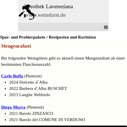
Direkt zum Seiteninhalt
Vinothek Laveneziana
www.weindurst.de
Menü überspringen
Spar- und Probierpakete / Restposten und Raritäten
Mengenrabatt
Bei folgenden Weingütern gibt es aktuell einen Mengenrabatt ab einer
bestimmten Flaschenanzahl:
Carlo Boffa
(Piemont)
2024 Dolcetto d´Alba
2022 Barbera d´Alba BUSCHET
2023 Langhe Nebbiolo
Diego Morra
(Piemont)
2021 Barolo ZINZASCO
2021 Barolo del COMUNE DI VERDUNO