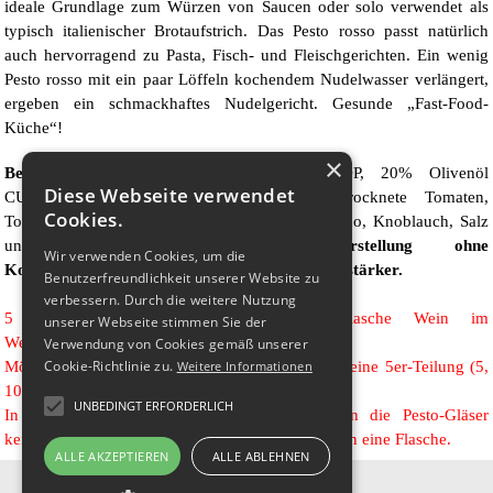
ideale Grundlage zum Würzen von Saucen oder solo verwendet als
typisch italienischer Brotaufstrich. Das Pesto rosso passt natürlich
auch hervorragend zu Pasta, Fisch- und Fleischgerichten. Ein wenig
Pesto rosso mit ein paar Löffeln kochendem Nudelwasser verlängert,
ergeben ein schmackhaftes Nudelgericht. Gesunde „Fast-Food-
Küche“!
×
Bestandteile
: 25% Basilikum Genovese DOP, 20% Olivenöl
Diese Webseite verwendet
CULTIVAR TAGGIASCA, frische und getrocknete Tomaten,
Cookies.
Tomatenmark, Cashew- und Pinienkerne, Pecorino, Knoblauch, Salz
und Zitronensäure.
Natürliche Herstellung ohne
Wir verwenden Cookies, um die
Konservierungsstoffe und ohne Geschmacksverstärker.
Benutzerfreundlichkeit unserer Website zu
verbessern. Durch die weitere Nutzung
5 Gläser haben den Platzbedarf 1 Flasche Wein im
unserer Webseite stimmen Sie der
Weinversandkarton!
Verwendung von Cookies gemäß unserer
Möchten Sie mir Gläser bestellen, achten Sie auf eine 5er-Teilung (5,
Cookie-Richtlinie zu.
Weitere Informationen
10, 15 .... Gläser).
UNBEDINGT ERFORDERLICH
In Verbindung mit einer Weinbestellung haben die Pesto-Gläser
keinen weiteren Platzbedarf, sie passen noch neben eine Flasche.
ALLE AKZEPTIEREN
ALLE ABLEHNEN
Vinothek Laveneziana
T:  06182 3930