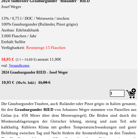
2024 Südtiroler Grauburgunder "Ruländer" RIED
Josef Weger
13% /
0,75 l /
DOC / Weisswein / trocken
100% Grauburgunder (Ruländer, Pinot grigio)
Ausbau: Edelstahltank
3.000 Flaschen / Jahr
Enthält Sulfite
Verfügbarkeit:
Restmenge 15 Flaschen
10,95 €
anstatt 11,90€
(1 l = 14,60 €)
zzgl.
Versandkosten
2024 Grauburgunder RIED - Josef Weger
10,95 €
Preis ohne Rabatt
11,90 €
(MwSt. Inkl.)
Die Grauburgunder-Trauben, auch Ruländer oder Pinot grigio in Italien genannt,
für den
Grauburgunder
RIED
von Johannes Weger stammen von Parzellen aus
Girlan (ca. 450 Meter über dem Meeresspiegel). Die Böden sind durch die
Moränenablagerungen der Gletscher lehmig, steinig und zum Teil sehr
kalkhaltig. Kühleres Klima mit großen Temperaturschwankungen und guter
Belüftung zwischen Tag und Nacht fördern die Aromenbildung in den Trauben.