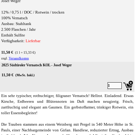
Josef Weger
12% /
0,75 l /
DOC / Rotwein / trocken
100% Vernatsch
Ausbau: Stahltank
2.500 Flaschen / Jahr
Enthält Sulfite
Verfügbarkeit:
Lieferbar
11,50 €
(1 l = 15,33 €)
zzgl.
Versandkosten
2025 Südtiroler Vernatsch KOL - Josef Weger
11,50 €
(MwSt. Inkl.)
Ein sehr typischer, rotfruchtiger, filigraner Vernatsch! Hellrot. Einladend. Etwas
Kirsche, Erdbeeren und Blütennoten im Duft machen neugierig. Frisch,
zartfruchtig und elegant am Gaumen. Ein gerbstoffarmer, trinkiger Rotwein, ein
toller Essensbegleiter!
Die Trauben stammen aus einem Weinberg mit Pergel in 540 Meter Höhe in St.
Pauls, einer Nachbargemeinde von Girlan. Handlese, reduzierter Ertrag, Ausbau