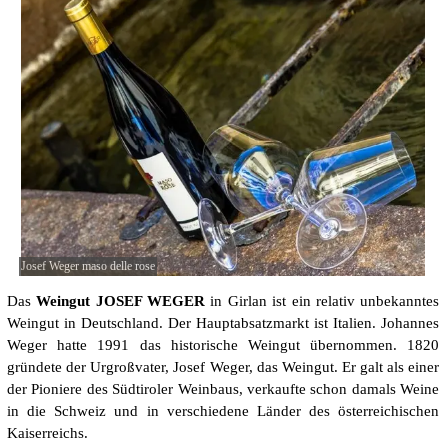
Josef Weger maso delle rose
Das
Weingut JOSEF WEGER
in Girlan ist ein relativ unbekanntes
Weingut in Deutschland. Der Hauptabsatzmarkt ist Italien. Johannes
Weger hatte 1991 das historische Weingut übernommen. 1820
gründete der Urgroßvater, Josef Weger, das Weingut. Er galt als einer
der Pioniere des Südtiroler Weinbaus, verkaufte schon damals Weine
in die Schweiz und in verschiedene Länder des österreichischen
Kaiserreichs.