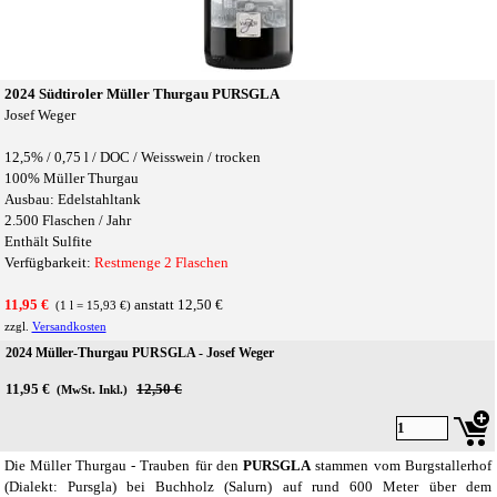
2024 Südtiroler Müller Thurgau PURSGLA
Josef Weger
12,5% /
0,75 l /
DOC / Weisswein / trocken
100% Müller Thurgau
Ausbau: Edelstahltank
2.500 Flaschen / Jahr
Enthält Sulfite
Verfügbarkeit:
Restmenge 2 Flaschen
11,95 €
anstatt 12,50 €
(1 l = 15,93 €)
zzgl.
Versandkosten
2024 Müller-Thurgau PURSGLA - Josef Weger
11,95 €
Preis ohne Rabatt
12,50 €
(MwSt. Inkl.)
Die Müller Thurgau - Trauben für den
PURSGLA
stammen vom Burgstallerhof
(Dialekt: Pursgla) bei Buchholz (Salurn) auf rund 600 Meter über dem