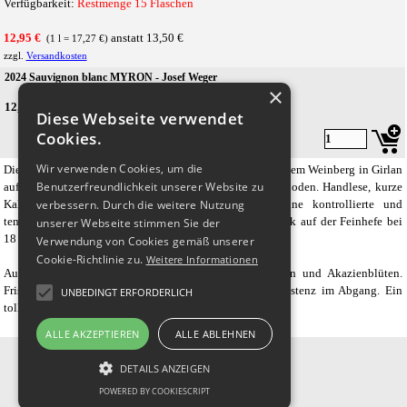
Verfügbarkeit:
Restmenge 15 Flaschen
12,95 €
anstatt 13,50 €
(1 l = 17,27 €)
zzgl.
Versandkosten
2024 Sauvignon blanc MYRON - Josef Weger
×
12,95 €
Preis ohne Rabatt
13,50 €
(MwSt. Inkl.)
Diese Webseite verwendet
Cookies.
Wir verwenden Cookies, um die
Die Sauvignon-Trauben für den
MYRON
stammen aus einem Weinberg in Girlan
Benutzerfreundlichkeit unserer Website zu
auf 450 Meter Höhe mit schottrigem-sandigen Moränenboden. Handlese, kurze
Kaltmazeration, nach schonender Pressung erfolgt eine kontrollierte und
verbessern. Durch die weitere Nutzung
temperaturgesteuerte Gärung und Ausbau in Edelstahltank auf der Feinhefe bei
unserer Webseite stimmen Sie der
18 Grad Celsius.
Verwendung von Cookies gemäß unserer
Cookie-Richtlinie zu.
Weitere Informationen
Ausgeprägte Aromen von Holunderblüten, Stachelbeeren und Akazienblüten.
Frischer, eleganter Körper, saftig, mineralisch, gute Persistenz im Abgang. Ein
UNBEDINGT ERFORDERLICH
toller Sauvignon mit sehr gutem Preis-Genuss-Verhältnis.
ALLE AKZEPTIEREN
ALLE ABLEHNEN
Vinothek Laveneziana
T:  06182 3930
F:  03222 2427 696
Inh. Frank Laveneziana
DETAILS ANZEIGEN
Fritz-Reuter-Straße 17
M: 01525 4039 268
POWERED BY COOKIESCRIPT
D - 63500 Seligenstadt
E: info@weindurst.de