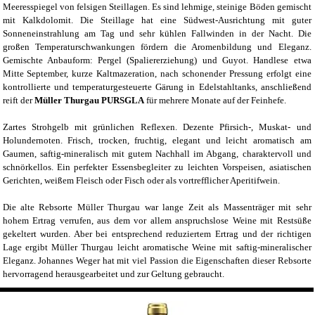
Meeresspiegel von felsigen Steillagen. Es sind lehmige, steinige Böden gemischt
mit Kalkdolomit. Die Steillage hat eine Südwest-Ausrichtung mit guter
Sonneneinstrahlung am Tag und sehr kühlen Fallwinden in der Nacht. Die
großen Temperaturschwankungen fördern die Aromenbildung und Eleganz.
Gemischte Anbauform: Pergel (Spaliererziehung) und Guyot. Handlese etwa
Mitte September, kurze Kaltmazeration, nach schonender Pressung erfolgt eine
kontrollierte und temperaturgesteuerte Gärung in Edelstahltanks, anschließend
reift der
Müller Thurgau PURSGLA
für mehrere Monate auf der Feinhefe.
Zartes Strohgelb mit grünlichen Reflexen. Dezente Pfirsich-, Muskat- und
Holundernoten. Frisch, trocken, fruchtig, elegant und leicht aromatisch am
Gaumen, saftig-mineralisch mit gutem Nachhall im Abgang, charaktervoll und
schnörkellos. Ein perfekter Essensbegleiter zu leichten Vorspeisen, asiatischen
Gerichten, weißem Fleisch oder Fisch oder als vortrefflicher Aperitifwein.
Die alte Rebsorte Müller Thurgau war lange Zeit als Massenträger mit sehr
hohem Ertrag verrufen, aus dem vor allem anspruchslose Weine mit Restsüße
gekeltert wurden. Aber bei entsprechend reduziertem Ertrag und der richtigen
Lage ergibt Müller Thurgau leicht aromatische Weine mit saftig-mineralischer
Eleganz. Johannes Weger hat mit viel Passion die Eigenschaften dieser Rebsorte
hervorragend herausgearbeitet und zur Geltung gebraucht.