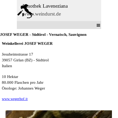
Direkt zum Seiteninhalt
Vinothek Laveneziana
www.weindurst.de
Menü überspringen
JOSEF WEGER - Südtirol - Vernatsch, Sauvignon
Weinkellerei JOSEF WEGER
Jesuheimstrasse 17
39057 Girlan
(BZ) - Südtirol
Italien
10 Hektar
80.000 Flaschen pro Jahr
Önologe: Johannes Weger
www.wegerhof.it