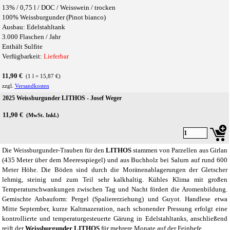
13% /
0,75 l /
DOC / Weisswein / trocken
100% Weissburgunder (Pinot bianco)
Ausbau: Edelstahltank
3.000 Flaschen / Jahr
Enthält Sulfite
Verfügbarkeit:
Lieferbar
11,90 €
(1 l = 15,87 €)
zzgl.
Versandkosten
2025 Weissburgunder LITHOS - Josef Weger
11,90 €
(MwSt. Inkl.)
Die Weissburgunder-Trauben für den
LITHOS
stammen von Parzellen aus Girlan
(435 Meter über dem Meeresspiegel) und aus Buchholz bei Salurn auf rund 600
Meter Höhe. Die Böden sind durch die Moränenablagerungen der Gletscher
lehmig, steinig und zum Teil sehr kalkhaltig. Kühles Klima mit großen
Temperaturschwankungen zwischen Tag und Nacht fördert die Aromenbildung.
Gemischte Anbauform: Pergel (Spaliererziehung) und Guyot. Handlese etwa
Mitte September, kurze Kaltmazeration, nach schonender Pressung erfolgt eine
kontrollierte und temperaturgesteuerte Gärung in Edelstahltanks, anschließend
reift der
Weissburgunder LITHOS
für mehrere Monate auf der Feinhefe.