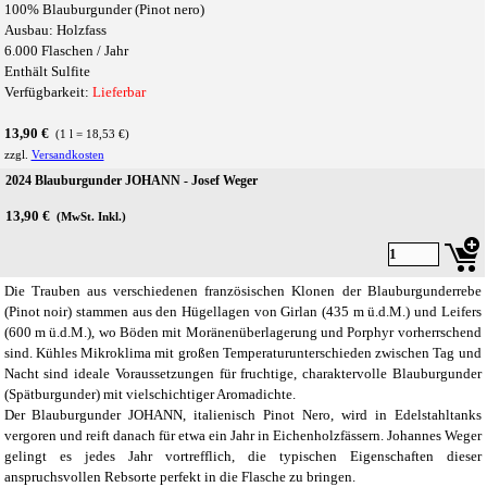
100% Blauburgunder (Pinot nero)
Ausbau: Holzfass
6.000 Flaschen / Jahr
Enthält Sulfite
Verfügbarkeit:
Lieferbar
13,90 €
(1 l = 18,53 €)
zzgl.
Versandkosten
2024 Blauburgunder JOHANN - Josef Weger
13,90 €
(MwSt. Inkl.)
Die Trauben aus verschiedenen französischen Klonen der Blauburgunderrebe
(Pinot noir) stammen aus den Hügellagen von Girlan (435 m ü.d.M.) und Leifers
(600 m ü.d.M.), wo Böden mit Moränenüberlagerung und Porphyr vorherrschend
sind. Kühles Mikroklima mit großen Temperaturunterschieden zwischen Tag und
Nacht sind ideale Voraussetzungen für fruchtige, charaktervolle Blauburgunder
(Spätburgunder) mit vielschichtiger Aromadichte.
Der Blauburgunder JOHANN, italienisch Pinot Nero, wird in Edelstahltanks
vergoren und reift danach für etwa ein Jahr in Eichenholzfässern. Johannes Weger
gelingt es jedes Jahr vortrefflich, die typischen Eigenschaften dieser
anspruchsvollen Rebsorte perfekt in die Flasche zu bringen.