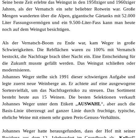
Seine beste Zeit erlebte das Weingut in den 1950ziger und 1960ziger
Jahren, als der Vernatsch ein sehr beliebter Rotwein war. Große
Mengen wanderten über die Alpen, gigantische Gärtanks mit 52.000
Liter Fassungsvermögen und ein 9.500-Liter-Fass kann man heute
noch auf dem Weingut besichtigen.
Als der Vernatsch-Boom zu Ende war, kam Weger in große
Schwierigkeiten. Die Rebflächen waren zu 100% mit Vernatsch
bestockt, die Nachfrage brach über Nacht ein. Eine Entscheidung für
die Zukunft musste gefällt werden. Das Weingut schließen oder
modernisieren.
Johannes Weger stellte sich 1991 dieser schwierigen Aufgabe und
legte zuerst neue Weinberge an. Er achtete auf eine ausgewogene
Sortenvielfalt, um das Nachfragerisiko zu streuen. Das Sortiment
besteht heute aus 15 Weinen. Die besten Selektionen verkauft
Johannes Weger unter dem Etikett „
AUSWAHL
“, aber auch die
Basis-Linie überzeugt auf ganzer Linie durch fruchtige, typische,
ehrliche Weine mit einem sehr guten Preis-Genuss-Verhältnis.
Johannes Weger hatte herausgefunden, dass der Hof mit seiner
Residenz aus dem 12. Jahrhundert im Grundbuch als „
Kol
hof“