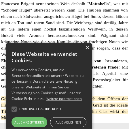
Francesco Brigatti nennt seinen Wein deshalb "
Mottobello
", was mit
"Schöner Hügel" übersetzt werden kann. Die Trauben stammen von
einem nach Südwesten ausgerichteten Hügel bei Suno, dessen Böden
reich an Ton und rotem Sand sind. Die Weinberge sind dreißig Jahre
alt. Sie liefern einen höchst faszinierenden Weißwein, in dessen
Bukett viele Aromen herauszuschmecken sind. Prägnant sind
kräuterige Noten wie die von Kamille, die von fruchtigen Noten wie
×
die von Zitronenschale ergänzt werden, die dafür sorgen, dass der
Diese Webseite verwendet
Wein frisch und trinkig ist.
Cookies.
Eine echte Empfehlung für alle Freunde von besonderen,
charaktervollen Weißweinen abseits der ausgetretenen Pfade!
Mit
Wir verwenden Cookies, um die
seiner mineralischen Art ist er nicht nur als Aperitif eine
Benutzerfreundlichkeit unserer Website zu
ausgezeichnete Wahl, sondern auch ein idealer Essensbegleiter für
verbessern. Durch die weitere Nutzung
Gerichte mit weißem Fleisch, Fisch oder Meeresfrüchten.
unserer Webseite stimmen Sie der
Verwendung von Cookies gemäß unserer
Gönnen Sie dem MOTTOBELLO etwas Zeit nach dem Öffnen der
Cookie-Richtlinie zu.
Weitere Informationen
Flasche und geniessen Sie ihn nicht zu kalt! 12 Grad ist die ideale
UNBEDINGT ERFORDERLICH
Trinktemperatur. Direkt aus dem Kühlschrank im Glas wirkt der
MOTTOBELLO oft etwas verschlossen.
ALLE AKZEPTIEREN
ALLE ABLEHNEN
Vinothek Laveneziana
T:  06182 3930