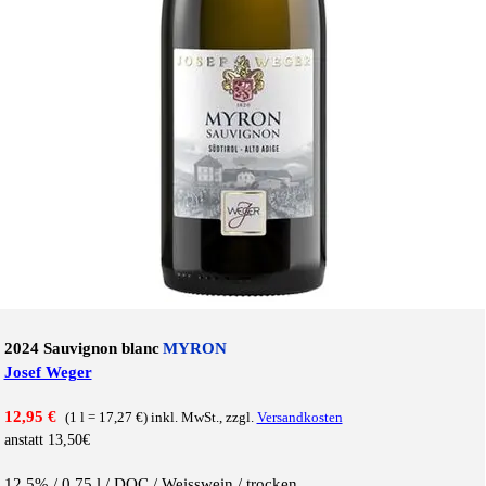
2024 Sauvignon blanc
MYRON
Josef Weger
12,95 €
(1 l = 17,27 €) inkl. MwSt., zzgl.
Versandkosten
anstatt 13,50€
12,5% /
0,75 l / DOC / Weiss
wein / trocken