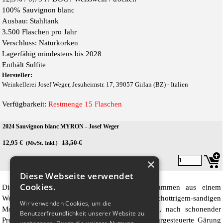
100% Sauvignon blanc
Ausbau: Stahltank
3.500 Flaschen pro Jahr
Verschluss: Naturkorken
Lagerfähig mindestens bis 2028
Enthält Sulfite
Hersteller:
Weinkellerei Josef Weger, Jesuheimstr. 17, 39057 Girlan (BZ) - Italien
Verfügbarkeit:
Restmenge 15 Flaschen
2024 Sauvignon blanc MYRON - Josef Weger
12,95 €
Preis ohne Rabatt
13,50 €
(MwSt. Inkl.)
×
Diese Webseite verwendet
Cookies.
Die Sauvignon-Trauben für den
MYRON
stammen aus einem
Weinberg in Girlan auf 450 Meter Höhe mit schottrigem-sandigen
Wir verwenden Cookies, um die
Moränenboden. Handlese, kurze Kaltmazeration, nach schonender
Benutzerfreundlichkeit unserer Website zu
Pressung erfolgt eine kontrollierte und temperaturgesteuerte Gärung