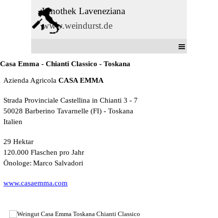
Direkt zum Seiteninhalt
Vinothek Laveneziana
www.weindurst.de
Menü überspringen
Casa Emma - Chianti Classico - Toskana
Azienda Agricola
CASA EMMA
Strada Provinciale Castellina in Chianti 3 - 7
50028 Barberino Tavarnelle (FI) - Toskana
Italien
29 Hektar
120.000 Flaschen pro Jahr
Önologe:
Marco Salvadori
www.casaemma.com