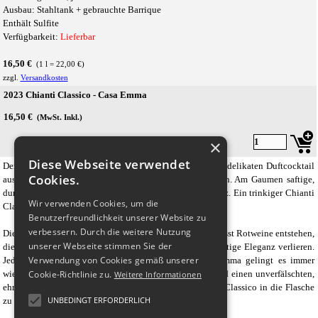
Ausbau: Stahltank + gebrauchte Barrique
Enthält Sulfite
Verfügbarkeit:
Lieferbar
16,50 €
(1 l = 22,00 €)
zzgl.
Versandkosten
2023 Chianti Classico - Casa Emma
16,50 €
(MwSt. Inkl.)
×
Diese Webseite verwendet
Der
Chianti Classico von CASA EMMA
verströmt einen delikaten Duftcocktail
Cookies.
aus roten Beeren, Kirschen und kräuterwürzigen Nuancen. Am Gaumen saftige,
dunkle Frucht, harmonisch, kraftvoll mit Biss und Eleganz. Ein trinkiger Chianti
Wir verwenden Cookies, um die
Classico, der Spaß macht.
Benutzerfreundlichkeit unserer Website zu
verbessern. Durch die weitere Nutzung
Die hohe Lage der Weinberge zwischen 400 und 500 m lässt Rotweine entstehen,
unserer Webseite stimmen Sie der
die auch in sehr heißen Jahren nie ihre Frische und fruchtige Eleganz verlieren.
Verwendung von Cookies gemäß unserer
Jeder Jahrgang hat seine typischen Merkmale. Casa Emma gelingt es immer
Cookie-Richtlinie zu.
wieder, diese Eigenheiten gekonnt heraus zu arbeiten und einen unverfälschten,
Weitere Informationen
ehrlichen, charaktervollen und gebietstypischen Chianti Classico in die Flasche
UNBEDINGT ERFORDERLICH
zu bringen.