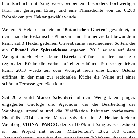
hauptsächlich mit Sangiovese, wobei ein besonders hochwertiger
Klon mit geringem Ertrag und eine Pflanzdichte von ca. 6.200
Rebstöcken pro Hektar gewählt wurde.
Weitere 5 Hektar sind einem "
Botanischen Garten
" gewidmet, in
dem man die toskanische Pflanzen- und Blumenvielfalt bewundern
kann, auf 3 Hektar gedeihen Olivenbäume verschiedener Sorten, die
ein
Olivenöl der Spitzenklasse
ergeben. 2013 wurde auf dem
Weingut noch eine kleine
Osteria
eröffnet, in der man zur
regionalen Küche die Weine auf einer schönen Terrasse genießen
kann. 2013 wurde auf dem Weingut noch eine kleine Osteria
eröffnet, in der man zur regionalen Küche die Weine auf einer
schönen Terrasse genießen kann.
Seit 2012 wirkt
Marco Salvadori
auf dem Weingut, ein junger,
engagierter Önologe und Agronom, der die Bearbeitung der
Weinberge umstellte und die Vinifikation behutsam verbesserte.
Ebenfalls 2014 startete Marco Salvadori im 2 Hektar kleinen
Weinberg
VIGNALPARCO
, der zu 100% mit Sangiovese bestockt
ist, ein Projekt mit neuen „Mitarbeitern“. Etwa 100 Gänse
„bewirtschaften“ tagsüber den eingezäunten Weinberg, fressen das