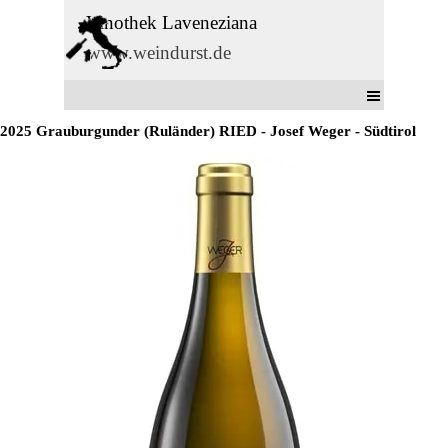
Direkt zum Seiteninhalt
Vinothek Laveneziana
www.weindurst.de
Menü überspringen
2025 Grauburgunder (Ruländer) RIED - Josef Weger - Südtirol